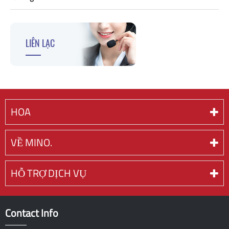
LIÊN LẠC
HOA
VỀ MINO.
HỖ TRỢ DỊCH VỤ
Contact Info