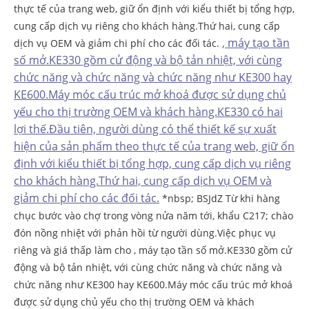
thực tế của trang web, giữ ổn định với kiểu thiết bị tổng hợp,
cung cấp dịch vụ riêng cho khách hàng.Thứ hai, cung cấp
, máy tạo tần
dịch vụ OEM và giảm chi phí cho các đối tác.
số mở.KE330 gồm cử động và bộ tản nhiệt, với cùng
chức năng và chức năng và chức năng như KE300 hay
KE600.Máy móc cấu trúc mở khoá được sử dụng chủ
yếu cho thị trường OEM và khách hàng.KE330 có hai
lợi thế.Đầu tiên, người dùng có thể thiết kế sự xuất
hiện của sản phẩm theo thực tế của trang web, giữ ổn
định với kiểu thiết bị tổng hợp, cung cấp dịch vụ riêng
cho khách hàng.Thứ hai, cung cấp dịch vụ OEM và
giảm chi phí cho các đối tác.
*nbsp; BSJdZ Từ khi hàng
chục bước vào chợ trong vòng nửa năm tới, khẩu C217; chào
đón nồng nhiệt với phản hồi từ người dùng.Việc phục vụ
riêng và giá thấp làm cho , máy tạo tần số mở.KE330 gồm cử
động và bộ tản nhiệt, với cùng chức năng và chức năng và
chức năng như KE300 hay KE600.Máy móc cấu trúc mở khoá
được sử dụng chủ yếu cho thị trường OEM và khách