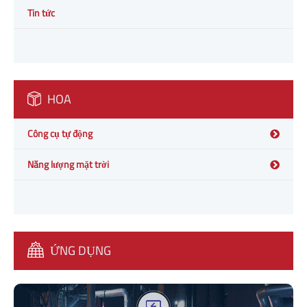
Tin tức
HOA
Công cụ tự động
Năng lượng mặt trời
ỨNG DỤNG