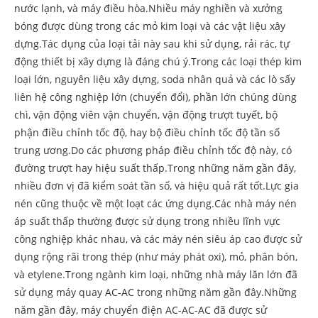
nước lạnh, và máy điều hòa.Nhiều máy nghiền và xưởng
bóng được dùng trong các mỏ kim loại và các vật liệu xây
dựng.Tác dụng của loại tải này sau khi sử dụng, rải rác, tự
động thiết bị xây dựng là đáng chú ý.Trong các loại thép kim
loại lớn, nguyên liệu xây dựng, soda nhân quả và các lò sấy
liên hệ công nghiệp lớn (chuyển đổi), phần lớn chúng dùng
chì, vận động viên vận chuyển, vận động trượt tuyết, bộ
phận điều chỉnh tốc độ, hay bộ điều chỉnh tốc độ tần số
trung ương.Do các phương pháp điều chỉnh tốc độ này, có
đường trượt hay hiệu suất thấp.Trong những năm gần đây,
nhiều đơn vị đã kiểm soát tần số, và hiệu quả rất tốt.Lực gia
nén cũng thuộc về một loạt các ứng dụng.Các nhà máy nén
áp suất thấp thường được sử dụng trong nhiều lĩnh vực
công nghiệp khác nhau, và các máy nén siêu áp cao được sử
dụng rộng rãi trong thép (như máy phát oxi), mỏ, phân bón,
và etylene.Trong ngành kim loại, những nhà máy lăn lớn đã
sử dụng máy quay AC-AC trong những năm gần đây.Những
năm gần đây, máy chuyển điện AC-AC-AC đã được sử