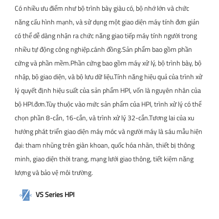
Có nhiều ưu điểm như bộ trình bày giàu có, bộ nhớ lớn và chức
năng cấu hình mạnh, và sử dụng một giao diện máy tính đơn giản
có thể dễ dàng nhận ra chức năng giao tiếp máy tính người trong
nhiều tự động công nghiệp.cánh đồng.Sản phẩm bao gồm phần
cứng và phần mềm.Phần cứng bao gồm máy xử lý, bộ trình bày, bộ
nhập, bộ giao diện, và bộ lưu dữ liệu.Tính năng hiệu quả của trình xử
lý quyết định hiệu suất của sản phẩm HPI, vốn là nguyên nhân của
bộ HPI.đơn.Tùy thuộc vào mức sản phẩm của HPI, trình xử lý có thể
chọn phần 8-cắn, 16-cắn, và trình xử lý 32-cắn.Tương lai của xu
hướng phát triển giao diện máy móc và người máy là sáu mẫu hiện
đại: tham nhũng trên giàn khoan, quốc hóa nhãn, thiết bị thông
minh, giao diện thời trang, mạng lưới giao thông, tiết kiệm năng
lượng và bảo vệ môi trường.
VS Series HPI