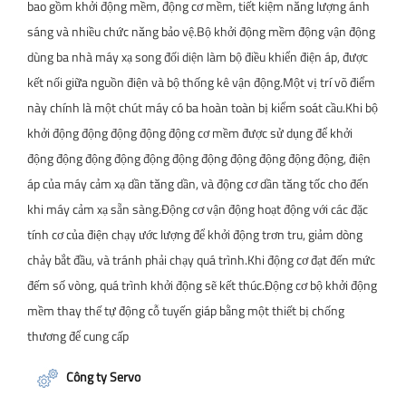
bao gồm khởi động mềm, động cơ mềm, tiết kiệm năng lượng ánh
sáng và nhiều chức năng bảo vệ.Bộ khởi động mềm động vận động
dùng ba nhà máy xạ song đối diện làm bộ điều khiển điện áp, được
kết nối giữa nguồn điện và bộ thống kê vận động.Một vị trí võ điểm
này chính là một chút máy có ba hoàn toàn bị kiểm soát cầu.Khi bộ
khởi động động động động động cơ mềm được sử dụng để khởi
động động động động động động động động động động động, điện
áp của máy cảm xạ dần tăng dần, và động cơ dần tăng tốc cho đến
khi máy cảm xạ sẵn sàng.Động cơ vận động hoạt động với các đặc
tính cơ của điện chạy ước lượng để khởi động trơn tru, giảm dòng
chảy bắt đầu, và tránh phải chạy quá trình.Khi động cơ đạt đến mức
đếm số vòng, quá trình khởi động sẽ kết thúc.Động cơ bộ khởi động
mềm thay thế tự động cỗ tuyến giáp bằng một thiết bị chống
thương để cung cấp
Công ty Servo