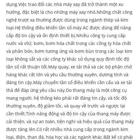
dụng.Việc trao đổi các nhà máy xay đã trở thành một xu
hướng, đặc biệt là cho những máy xay nhỏ.Những chất công
nghệ trượt xa thường được dùng trong ngành thép và kim
loại.Hệ thống điều khiển tần số máy AC được dùng để nâng
cấp độ tin cậy và ổn định thiết bị.Nhiều công ty cung cấp
nước và v92; bơm, bơm hóa chất trong các công ty hóa chất
và phân bón, bơm tương ứng và bơm bùn trong các loại kim
loại không sắt và các công ty khác sử dụng quy định tốc độ
tần số rất thuận tốt.Máy quay, xe tải thả và các bộ phận chở
hàng khác rất lớn và yêu cầu thường xuyên, dương tính và
đáng tin cậy.Máy chuyển tần số điều khiển cần cẩu và xe tải
thả để đáp ứng yêu cầu này.Do thang máy là một công cụ
mang người, hệ thống kéo phải rất đáng tin cậy, và tốc độ
thường xuyên, độ giảm tốc, và quay về trước và ngược lại
cần thiết.Tính năng động và độ tin cậy của thang máy được
cải thiện, và sự an toàn, tiện nghi và hiệu quả của thang máy
được tăng lên.Có rất nhiều nhà cung cấp trong ngành kim
loại, điện, than đá, hóa học và các ngành khác.Bất kể có phải