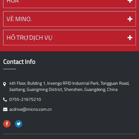
HOA
VỀ MINO.
HỖ TRỢ DỊCH VỤ
Contact Info
4th Floor, Building 1, Invengo RFID Industrial Park, Tongguan Road,
Jiazitang, Guangming District, Shenzhen, Guangdong, China
0755-21675210
acdrive@micno.com.cn