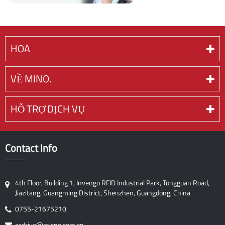
HOA
VỀ MINO.
HỖ TRỢ DỊCH VỤ
Contact Info
4th Floor, Building 1, Invengo RFID Industrial Park, Tongguan Road,
Jiazitang, Guangming District, Shenzhen, Guangdong, China
0755-21675210
acdrive@micno.com.cn